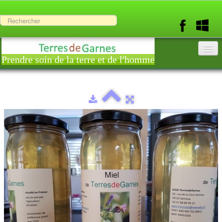
Prendre soin de la terre et de l'homme
Accueil
Société
En images
▼
H2E
Contact
Boutique